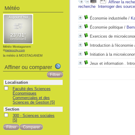
Affiner la rech
recherche
Interroger des sourc
Météo
Économie industrielle
/
Ka
Économie politique
/
Bern
Exercices de microécono
Introduction à l'économie
Météo Mostaganem
©
meteocity.com
Initiation à la microécono
la météo à MOSTAGANEM
Jeux et information . Intr
Affiner ou comparer
Localisation
Faculté des Sciences
Économiques
Commerciales et des
Sciences de Gestion
[5]
Section
300 - Sciences sociales
[5]