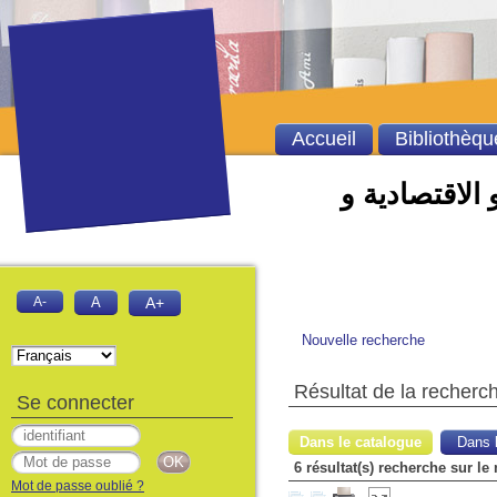
Accueil
Bibliothèqu
 الاقتصادية و
A-
A
A+
Nouvelle recherche
Résultat de la recherc
Se connecter
Dans le catalogue
Dans l
6 résultat(s) recherche sur l
Mot de passe oublié ?