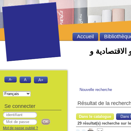
Accueil
Bibliothèqu
 الاقتصادية و
A-
A
A+
Nouvelle recherche
Résultat de la recherc
Se connecter
Dans le catalogue
Dans l
29 résultat(s) recherche sur 
Mot de passe oublié ?