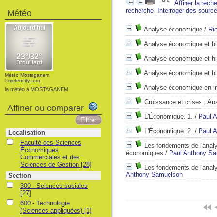
Affiner la rech
recherche
Interroger des sourc
Météo
Analyse économique
/
Ri
Analyse économique et hi
Analyse économique et hi
Analyse économique et hi
Météo Mostaganem
©
meteocity.com
Analyse économique en in
la météo à MOSTAGANEM
Croissance et crises : An
Affiner ou comparer
L'Économique. 1.
/
Paul 
L'Économique. 2.
/
Paul 
Localisation
Faculté des Sciences
Les fondements de l'analy
Économiques
économiques
/
Paul Anthony S
Commerciales et des
Sciences de Gestion
[28]
Les fondements de l'anal
Anthony Samuelson
Section
300 - Sciences sociales
[27]
600 - Technologie
(Sciences appliquées)
[1]