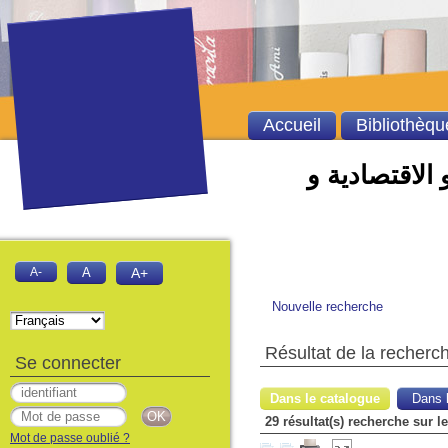
Accueil
Bibliothèqu
 الاقتصادية و
A-
A
A+
Nouvelle recherche
Résultat de la recherc
Se connecter
Dans le catalogue
Dans l
29 résultat(s) recherche sur 
Mot de passe oublié ?