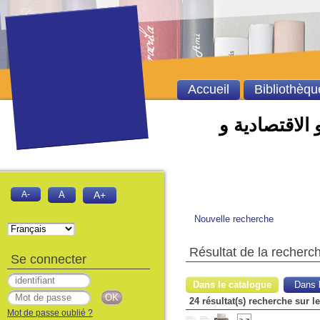
Accueil
Bibliothèqu
 الاقتصادية و
A-
A
A+
Nouvelle recherche
Résultat de la recherc
Se connecter
Dans le catalogue
Dans l
24 résultat(s) recherche sur 
Mot de passe oublié ?