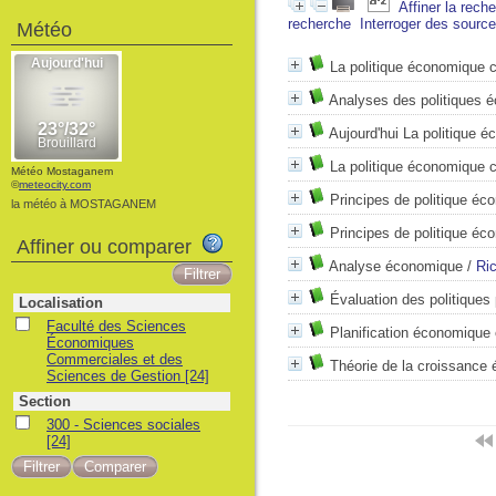
Affiner la rech
recherche
Interroger des sourc
Météo
La politique économique 
Analyses des politiques 
Aujourd'hui La politique 
La politique économique c
Météo Mostaganem
©
meteocity.com
Principes de politique éc
la météo à MOSTAGANEM
Principes de politique éc
Affiner ou comparer
Analyse économique
/
Ri
Évaluation des politiques
Localisation
Faculté des Sciences
Planification économique 
Économiques
Commerciales et des
Théorie de la croissance
Sciences de Gestion
[24]
Section
300 - Sciences sociales
[24]