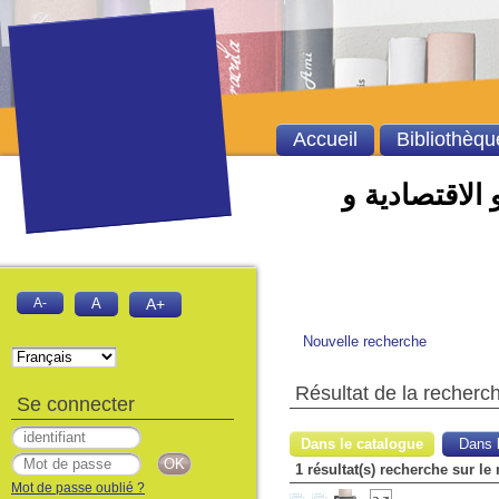
Accueil
Bibliothèqu
 الاقتصادية و
A-
A
A+
Nouvelle recherche
Résultat de la recherc
Se connecter
Dans le catalogue
Dans l
1 résultat(s) recherche sur le
Mot de passe oublié ?