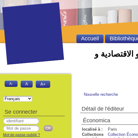
Accueil
Bibliothèqu
 الاقتصادية و
A-
A
A+
Nouvelle recherche
Détail de l'éditeur
Se connecter
Économica
localisé à :
Paris
Collections
Collection Écono
Mot de passe oublié ?