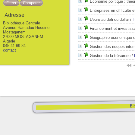
Économie politique : théo
Entreprises en difficulté e
Adresse
L'euro au défi du dollar
/
H
Bibliothèque Centrale
Avenue Hamadou Hossine,
Financement et investiss
Mostaganem
27000 MOSTAGANEM
Geographie economique et
Algerie
045 41 69 34
Gestion des risques inter
contact
Gestion de la trésorerie
/
Bib