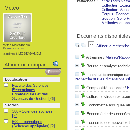
rattachées :
et de l'administ
Collection Exerc
Météo
Collection Mana
Corpus. Économ
Gestion. Série P
Méthodes et app
Documents disponibles
Météo Mostaganem
Affiner la recherche
©
meteocity.com
la météo à MOSTAGANEM
Altruisme
/
Mahieu/Rapop
Affiner ou comparer
Bourse et analyse techni
Le calcul économique dans
recherche sur les dimensions cr
Localisation
Faculté des Sciences
Comptabilité nationale
/
E
Économiques
Commerciales et des
Culture et structures ec
Sciences de Gestion
[26]
Section
Économétrie appliquée au
300 - Sciences sociales
Économétrie des données d
[24]
600 - Technologie
Economie des nouvelles 
(Sciences appliquées)
[2]