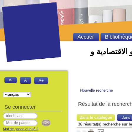
Accueil
Bibliothèqu
 الاقتصادية و
A-
A
A+
Nouvelle recherche
Résultat de la recherc
Se connecter
Dans le catalogue
Dans l
36 résultat(s) recherche sur 
Mot de passe oublié ?