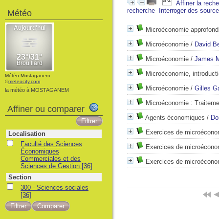
Affiner la rech
recherche
Interroger des sourc
Météo
Microéconomie approfond
Microéconomie
/
David B
Microéconomie
/
James M
Microéconomie, introducti
Météo Mostaganem
©
meteocity.com
Microéconomie
/
Gilles G
la météo à MOSTAGANEM
Microéconomie : Traitem
Affiner ou comparer
Agents économiques
/
Do
Exercices de microécono
Localisation
Faculté des Sciences
Exercices de microécono
Économiques
Commerciales et des
Exercices de microécono
Sciences de Gestion
[36]
Section
300 - Sciences sociales
[36]