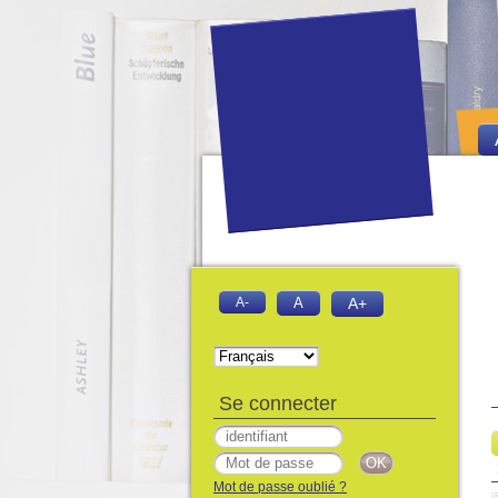
A-
A
A+
Se connecter
Mot de passe oublié ?