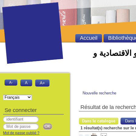
Accueil
Bibliothèqu
 الاقتصادية و
A-
A
A+
Nouvelle recherche
Résultat de la recherc
Se connecter
Dans le catalogue
Dans l
1 résultat(s) recherche sur le
Mot de passe oublié ?