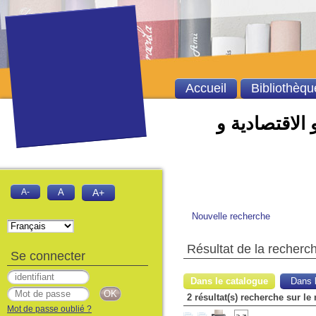
Accueil
Bibliothèqu
 الاقتصادية و
A-
A
A+
Nouvelle recherche
Résultat de la recherc
Se connecter
Dans le catalogue
Dans l
2 résultat(s) recherche sur le
Mot de passe oublié ?