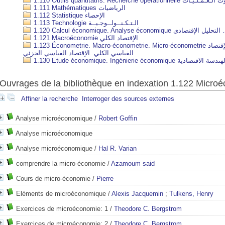
1.110 Outils quantitatifs. Recherche o
1.111 Mathématiques الرياضيات
1.112 Statistique الإحصاء
1.113 Technologie الـتـكـنــولــوجـيــة
1.120 Calcul économique. Analyse économi
1.121 Macroéconomie الإقتصاد الكلي
1.123 Économetrie. Macro-économetrie. Micro-économetrie الإقـتـصـاد الـقـيـاسـي. الإقتصاد
القياسي الكلي. الإقتصاد القياسي الجزئي
1.130 Etude économique. Ingénierie éco
Ouvrages de la bibliothèque en indexation 1.122 Micro
Affiner la recherche
Interroger des sources externes
Analyse microéconomique
/
Robert Goffin
Analyse microéconomique
Analyse microéconomique
/
Hal R. Varian
comprendre la micro-économie
/
Azamoum said
Cours de micro-économie
/
Pierre
Eléments de microéconomique
/
Alexis Jacquemin
;
Tulkens, Henry
Exercices de microéconomie: 1
/
Theodore C. Bergstrom
Exercices de microéconomie: 2
/
Theodore C. Bergstrom