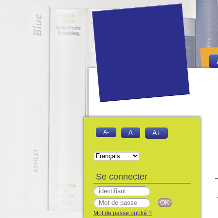
A-
A
A+
Se connecter
Mot de passe oublié ?