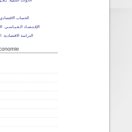
pérationnelle الأدوات الكمية. بـحـوث الـعـمـلـيـات
que الحساب الاقتصادي. التحليل الإقتصادي
nomique الدراسة الاقتصادية. الهندسة الاقتصادية
économie