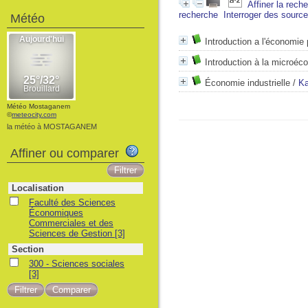
Affiner la rech
recherche
Interroger des sourc
Météo
Introduction a l'économie 
Introduction à la microéc
Économie industrielle
/
Ka
Météo Mostaganem
©
meteocity.com
la météo à MOSTAGANEM
Affiner ou comparer
Localisation
Faculté des Sciences
Économiques
Commerciales et des
Sciences de Gestion
[3]
Section
300 - Sciences sociales
[3]