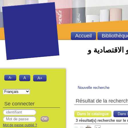
Accueil
Bibliothèqu
 الاقتصادية و
A-
A
A+
Nouvelle recherche
Résultat de la recherc
Se connecter
Dans le catalogue
Dans l
3 résultat(s) recherche sur le
Mot de passe oublié ?