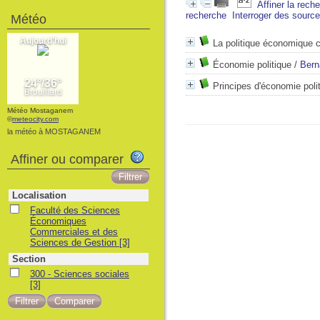
Affiner la rech
recherche
Interroger des sourc
Météo
La politique économique c
Économie politique
/
Bern
Principes d'économie poli
Météo Mostaganem
©
meteocity.com
la météo à MOSTAGANEM
Affiner ou comparer
Localisation
Faculté des Sciences
Économiques
Commerciales et des
Sciences de Gestion
[3]
Section
300 - Sciences sociales
[3]