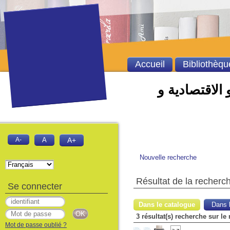
Accueil
Bibliothèqu
 الاقتصادية و
A-
A
A+
Nouvelle recherche
Résultat de la recherc
Se connecter
Dans le catalogue
Dans l
3 résultat(s) recherche sur l
Mot de passe oublié ?