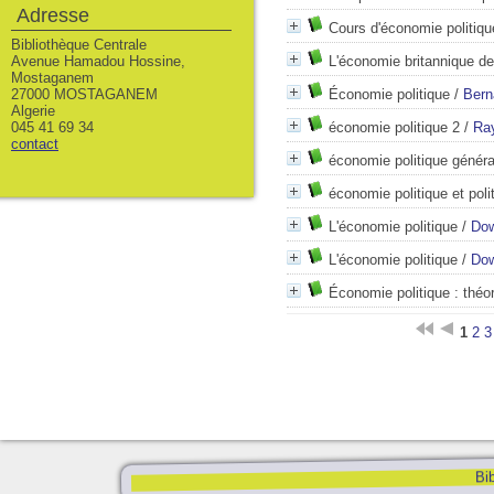
Adresse
Cours d'économie politiqu
Bibliothèque Centrale
Avenue Hamadou Hossine,
L'économie britannique d
Mostaganem
27000 MOSTAGANEM
Économie politique
/
Bern
Algerie
045 41 69 34
économie politique 2
/
Ra
contact
économie politique généra
économie politique et pol
L'économie politique
/
Dow
L'économie politique
/
Dow
Économie politique : théo
1
2
3
Bib