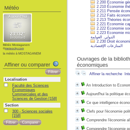
Météo
2.223 Economie mixte. Econo
الدولي. العولمة
2.230 Droit économique. Crise
Météo Mostaganem
المنازعات الإقتصادية
©
meteocity.com
la météo à MOSTAGANEM
Ouvrages de la bibliot
Affiner ou comparer
économiques
Affiner la recherche
Int
Localisation
An Introduction to Econ
Faculté des Sciences
Économiques
Aujourd'hui la politique é
Commerciales et des
Sciences de Gestion
[158]
Ce que intelligence écon
Section
300 - Sciences sociales
Clefs pour l'économie poli
[158]
Comprendre l'économie a
Comprendre l'économie po