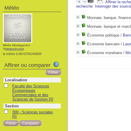
Affiner la rech
recherche
Interroger des sourc
Météo
Monnaie, banque, financ
Monnaie, banque et march
Économie politique
/
Bern
Economie bancaire
/
Laur
Météo Mostaganem
©
meteocity.com
Économie monétaire
/
Mi
la météo à MOSTAGANEM
Affiner ou comparer
Localisation
Faculté des Sciences
Économiques
Commerciales et des
Sciences de Gestion
[5]
Section
300 - Sciences sociales
[5]