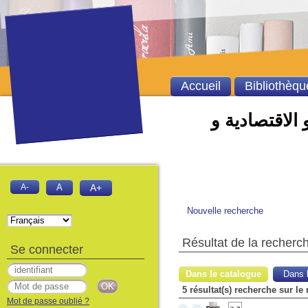
Accueil
Bibliothèqu
 الاقتصادية و
A-
A
A+
Nouvelle recherche
Résultat de la recherc
Se connecter
Dans le catalogue
Dans l
5 résultat(s) recherche sur le
Mot de passe oublié ?