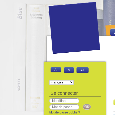
A-
A
A+
Se connecter
Mot de passe oublié ?