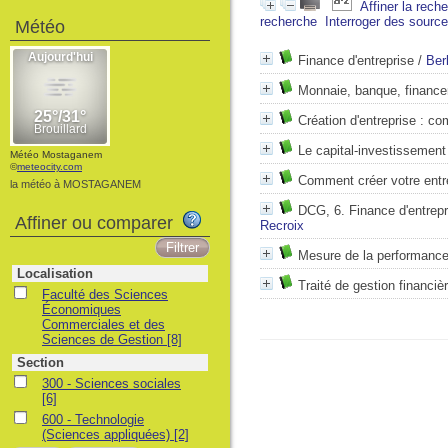
Affiner la rech
recherche
Interroger des sourc
Météo
Finance d'entreprise
/
Ber
Monnaie, banque, financ
Création d'entreprise : c
Le capital-investissement
Météo Mostaganem
©
meteocity.com
Comment créer votre entr
la météo à MOSTAGANEM
DCG, 6. Finance d'entrepr
Affiner ou comparer
Recroix
Mesure de la performance 
Localisation
Traité de gestion financiè
Faculté des Sciences
Économiques
Commerciales et des
Sciences de Gestion
[8]
Section
300 - Sciences sociales
[6]
600 - Technologie
(Sciences appliquées)
[2]