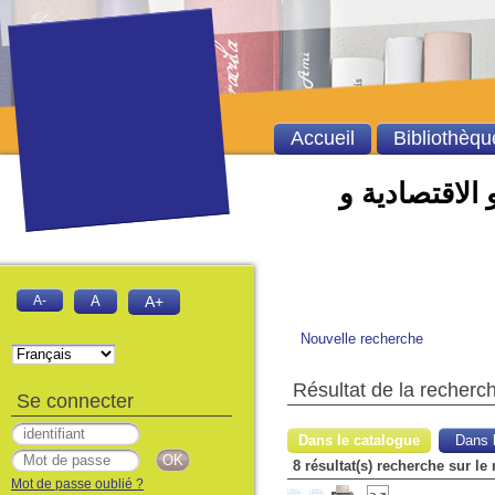
Accueil
Bibliothèqu
 الاقتصادية و
A-
A
A+
Nouvelle recherche
Résultat de la recherc
Se connecter
Dans le catalogue
Dans l
8 résultat(s) recherche sur le
Mot de passe oublié ?