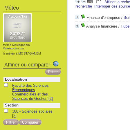
Affiner la rech
recherche
Interroger des sourc
Météo
Finance d'entreprise
/
Ber
Analyse financière
/
Huber
Météo Mostaganem
©
meteocity.com
la météo à MOSTAGANEM
Affiner ou comparer
Localisation
Faculté des Sciences
Économiques
Commerciales et des
Sciences de Gestion
[2]
Section
300 - Sciences sociales
[2]