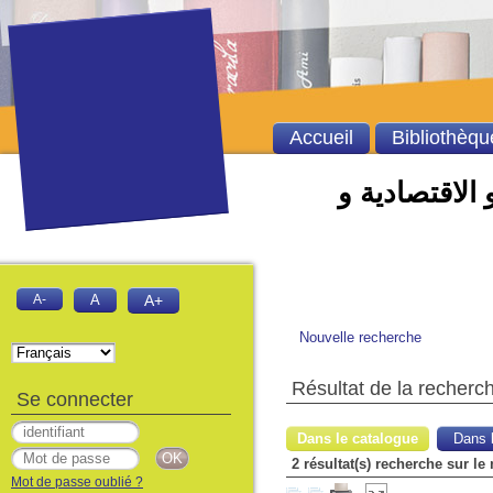
Accueil
Bibliothèqu
 الاقتصادية و
A-
A
A+
Nouvelle recherche
Résultat de la recherc
Se connecter
Dans le catalogue
Dans l
2 résultat(s) recherche sur le
Mot de passe oublié ?