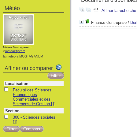
Documents disponibles 
Météo
Affiner la recherche
Finance d'entreprise
/
Ber
Météo Mostaganem
©
meteocity.com
la météo à MOSTAGANEM
Affiner ou comparer
Localisation
Faculté des Sciences
Économiques
Commerciales et des
Sciences de Gestion
[1]
Section
300 - Sciences sociales
[1]