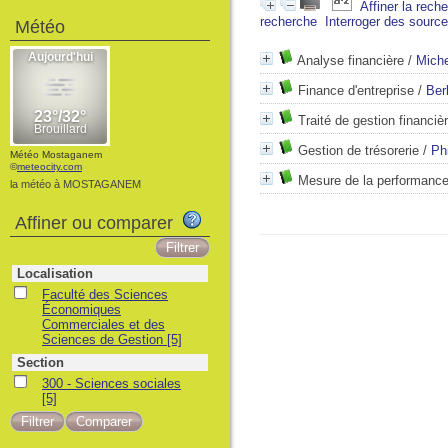
Affiner la rech
recherche
Interroger des sourc
Météo
Analyse financière
/
Miche
Finance d'entreprise
/
Ber
Traité de gestion financiè
Gestion de trésorerie
/
Ph
Météo Mostaganem
©
meteocity.com
Mesure de la performance 
la météo à MOSTAGANEM
Affiner ou comparer
Localisation
Faculté des Sciences
Économiques
Commerciales et des
Sciences de Gestion
[5]
Section
300 - Sciences sociales
[5]