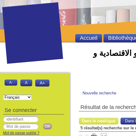
Accueil
Bibliothèqu
 الاقتصادية و
A-
A
A+
Nouvelle recherche
Résultat de la recherc
Se connecter
Dans le catalogue
Dans l
5 résultat(s) recherche sur l
Mot de passe oublié ?