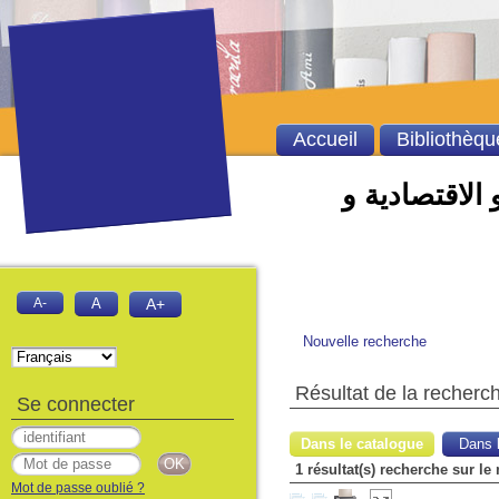
Accueil
Bibliothèqu
 الاقتصادية و
A-
A
A+
Nouvelle recherche
Résultat de la recherc
Se connecter
Dans le catalogue
Dans l
1 résultat(s) recherche sur le
Mot de passe oublié ?