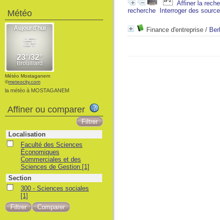
Affiner la rech
recherche
Interroger des sourc
Météo
Finance d'entreprise
/
Ber
Météo Mostaganem
©
meteocity.com
la météo à MOSTAGANEM
Affiner ou comparer
Localisation
Faculté des Sciences
Économiques
Commerciales et des
Sciences de Gestion
[1]
Section
300 - Sciences sociales
[1]