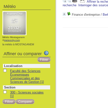
Affiner la rech
recherche
Interroger des sourc
Météo
Finance d'entreprise
/
Ber
Météo Mostaganem
©
meteocity.com
la météo à MOSTAGANEM
Affiner ou comparer
Localisation
Faculté des Sciences
Économiques
Commerciales et des
Sciences de Gestion
[1]
Section
300 - Sciences sociales
[1]