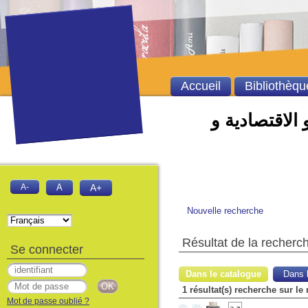
Accueil
Bibliothèqu
 الاقتصادية و
A-
A
A+
Nouvelle recherche
Résultat de la recherc
Se connecter
Dans le catalogue
Dans l
1 résultat(s) recherche sur le
Mot de passe oublié ?