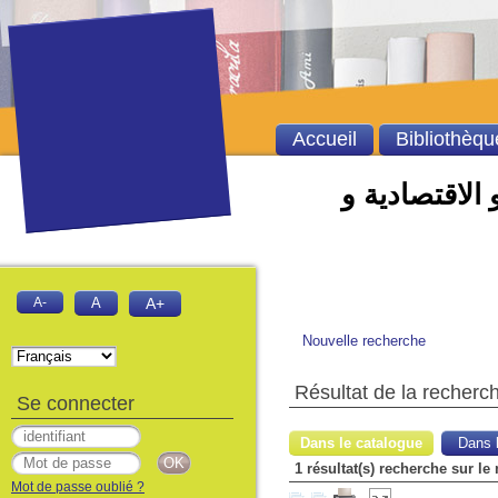
Accueil
Bibliothèqu
 الاقتصادية و
A-
A
A+
Nouvelle recherche
Résultat de la recherc
Se connecter
Dans le catalogue
Dans l
1 résultat(s) recherche sur l
Mot de passe oublié ?