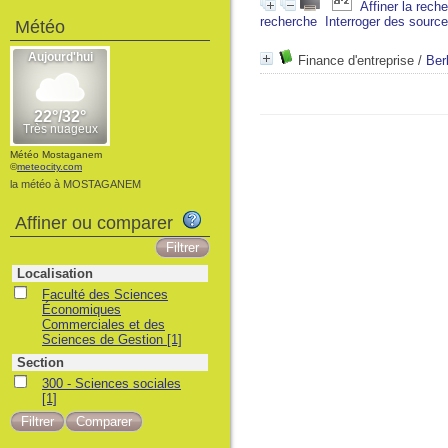
Affiner la rech
recherche
Interroger des sourc
Météo
Finance d'entreprise
/
Ber
Météo Mostaganem
©
meteocity.com
la météo à MOSTAGANEM
Affiner ou comparer
Localisation
Faculté des Sciences
Économiques
Commerciales et des
Sciences de Gestion
[1]
Section
300 - Sciences sociales
[1]