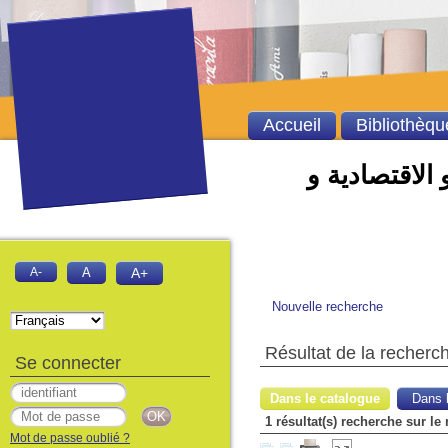
Accueil
Bibliothèqu
 الاقتصادية و
A-
A
A+
Nouvelle recherche
Résultat de la recherc
Se connecter
Dans le catalogue
Dans l
1 résultat(s) recherche sur le 
Mot de passe oublié ?