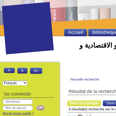
Accueil
Bibliothèqu
 الاقتصادية و
A-
A
A+
Nouvelle recherche
Résultat de la recherc
Se connecter
Dans le catalogue
Dans l
2 résultat(s) recherche sur le
Mot de passe oublié ?