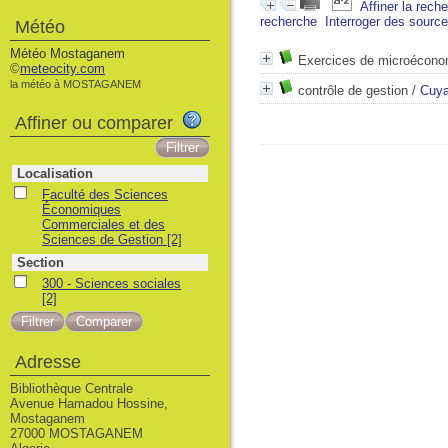
Affiner la rech
recherche
Interroger des sourc
Météo
Météo Mostaganem
Exercices de microécono
©
meteocity.com
la météo à MOSTAGANEM
contrôle de gestion
/
Cuya
Affiner ou comparer
Localisation
Faculté des Sciences
Économiques
Commerciales et des
Sciences de Gestion
[2]
Section
300 - Sciences sociales
[2]
Adresse
Bibliothèque Centrale
Avenue Hamadou Hossine,
Mostaganem
27000 MOSTAGANEM