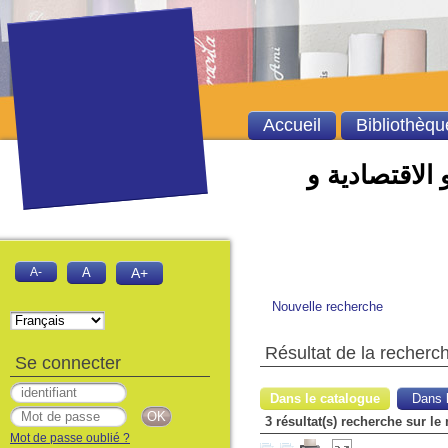
Accueil
Bibliothèqu
 الاقتصادية و
A-
A
A+
Nouvelle recherche
Résultat de la recherc
Se connecter
Dans le catalogue
Dans l
3 résultat(s) recherche sur le
Mot de passe oublié ?