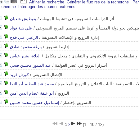
Affiner la recherche
Générer le flux rss de la recherche
Par
recherche
Interroger des sources externes
بعيطيش شعبان
/
أثر الدراسات التسويقية في تنشيط المبيعات
علي هبة فؤاد
/
تهلكين نحو دولة المنشأ و أثرها على تصميم المزيج التسويقي
الزعبي علي فلاح
/
إدارة الترويج و الإتصالات التسويقة
بازغة محمود صادق
/
إدارة التسويق
العلاق بشير عباس
/
 تطبيقات الترويج الإلكتروني و التقليدي : مدخل متكامل
عبد الصبور محسن فتحي
/
أسرار الترويج في عصر العولمة
كورتل فريد
/
الإتصال التسويقي
محمد عبد العظيم أبو النجا
/
لات التسويقية : آليات الإعلان و الترويج المعاصرة
أبو علفة عصام الدين أمين
/
الترويج
إسماعيل حسين محمد حسين
/
التسويق بإختصار
1
2
(1 - 10 / 12)