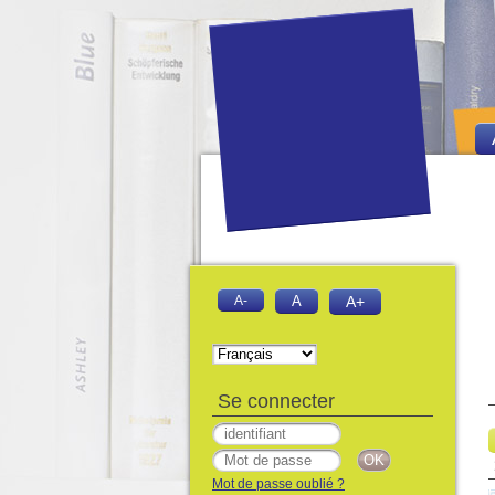
A-
A
A+
Se connecter
Mot de passe oublié ?