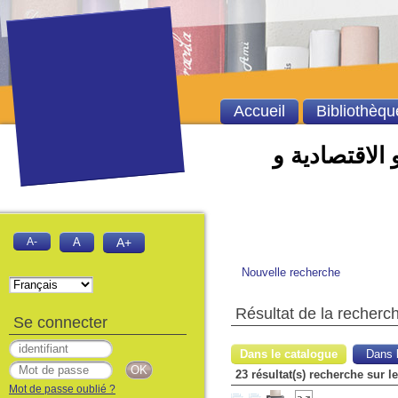
Accueil
Bibliothèqu
 الاقتصادية و
A-
A
A+
Nouvelle recherche
Résultat de la recherc
Se connecter
Dans le catalogue
Dans l
Mot de passe oublié ?