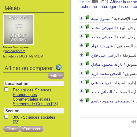
Affiner la rech
recherche
Interroger des sourc
Météo
ميمون نبيلة
/
ة الإقتصادية
الصيرفي محمد
/
رجل البيع
الصيرفي محمد
/
رجل البيع
علي هبة فؤاد
/
يج التسويقي
Météo Mostaganem
©
meteocity.com
الزعبي علي فلاح
/
التسويقة
la météo à MOSTAGANEM
بازغة محمود صادق
/
تسويق
Affiner ou comparer
الصحن محمد فريد
/
لتسويق
ربابعة علي
/
إدارة المبيعات
Localisation
Faculté des Sciences
الطائي حميد
/
ارة المبيعات
Économiques
Commerciales et des
الصميدعي محمود جاسم
/
Sciences de Gestion
[23]
Section
300 - Sciences sociales
[23]