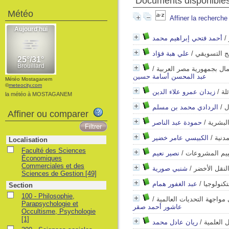
Documents disponibles
Météo
Affiner la recherche
/
أحمد فتحي إبراهيم محمد
يج التسويقي
/
علي هبة فؤاد
ال بجمهورية مصر العربية
/
عبد المحسن أسامة حسين
Météo Mostaganem
©
meteocity.com
لة
/
زيدان عمرو علاء الدين
la météo à MOSTAGANEM
ل
/
الردادي محمد بن مسلم
Affiner ou comparer
البشرية
/
حمودة عبد الناصر
دنية
/
الكبيسي عامر خضير
Localisation
Faculté des Sciences
ييم المشروعات
/
نصير نعيم
Économiques
Commerciales et des
لنقل الأخضر
/
شنبي صورية
Sciences de Gestion
[49]
كنولوجيا
/
عبد الغفور همام
Section
100 - Philosophie,
ي مواجهة التحديات العالمية
/
Parapsychologie et
عاشور أحمد صقر
Occultisme, Psychologie
[1]
 العلمية
/
ريان عادل محمد