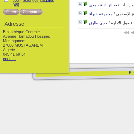
300 - Sciences sociales
لممارسات
/
صالح نادية حمدي
[48]
يخ الإسلامي
/
مجموعة خبراء
ي فصول الإدارة
/
حجي طارق
Adresse
Bibliothèque Centrale
Avenue Hamadou Hossine,
Mostaganem
27000 MOSTAGANEM
Algerie
045 41 69 34
contact
Bib