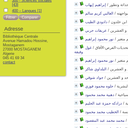
300 - Sciences sociales
حداثة وتطور
/
إبراهيم إيهاب
[43]
400 – Langues
[1]
واجهته
/
الغالبي كريم سالم
/
دادودي الطيب
Adresse
 و العشرين
/
عريقات حربي
Bibliothèque Centrale
 متغير
/
نور محمود إبراهيم
Avenue Hamadou Hossine,
Mostaganem
لتحديات-الفرص-الأفاق
/
غول
27000 MOSTAGANEM
وفبقة
Algerie
045 41 69 34
 متغير
/
نور محمود إبراهيم
contact
 و العشرين
/
البلداوي شاكر
حد و العشرين
/
جواد شوقي
البشرية
/
حلوه محمود فوزي
سياحية
/
دهبية محمد محمود
ة
/
درادكه حمزة عبد الحليم
سسة
/
الخطيب محمد محمود
/
محمد محمد عبد المقصود