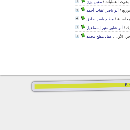
بحوث العمليات
/
مقبل يزن
وزيع
/
أبو ناصر عقاب أحمد
محاسبية
/
مطيع ياسر صادق
وك
/
أبو شاور منير إسماعيل
زء الأول
/
عقل مفلح محمد
Bib