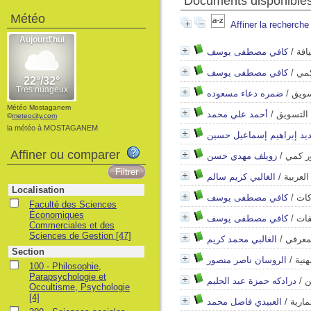
Documents disponibles
Météo
Affiner la recherche
افة
/
كافي مصطفى يوسف
كمي
/
كافي مصطفى يوسف
سويق
/
ضمره دعاء مسعوده
Météo Mostaganem
 التسويق
/
أحمد علي محمد
©
meteocity.com
la météo à MOSTAGANEM
ديد إبراهيم إسماعيل حسين
Affiner ou comparer
ور كمي
/
زويلف مهدي حسن
العربية
/
الغالبي كريم سالم
Localisation
كات
/
كافي مصطفى يوسف
Faculté des Sciences
Économiques
قات
/
كافي مصطفى يوسف
Commerciales et des
Sciences de Gestion
[47]
لمعرفي
/
الغالبي محمد كريم
Section
هنية
/
الروسان ناصر منصور
100 - Philosophie,
Parapsychologie et
ن
/
درادكه حمزة عبد الحليم
Occultisme, Psychologie
[4]
ثمارية
/
العبيدي فاضل محمد