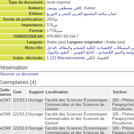
Type de document :
texte imprimé
Auteurs :
كافي مصطفى يوسف
, Auteur
Editeur :
عمان:مكتبة المجتمع العربي للنشر و التوزيع
Année de publication :
2014م
Importance :
576ص
Format :
17*24سم
ISBN/ISSN/EAN :
978-9957-83-154-7
Langues :
Arabe (
ara
)
Langues originales :
Arabe (
ara
)
Mots-clés :
ت الدخل القومي،المشكلات الإقتصادية الكلية التصخم
ة ،الدخل التوازني،السياسات الإقتصادية،العولمة والنمو
الإقتصادي ، الناتج القومي ، النقود والبنوك ،
Index. décimale :
1.121 Macroéconomie
الإقتصاد الكلي
Réservation
Réserver ce document
Exemplaires (4)
Code-
Cote
Support
Localisation
Section
barres
fe2347
121/53.1
Ouvrage
Faculté des Sciences Économiques
100 - Philos
Commerciales et des Sciences de
Parapsychol
Gestion
Occultisme,
fe2348
121/53.2
Ouvrage
Faculté des Sciences Économiques
100 - Philos
Commerciales et des Sciences de
Parapsychol
Gestion
Occultisme,
fe2349
121/53.3
Ouvrage
Faculté des Sciences Économiques
100 - Philos