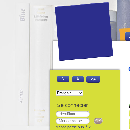
niversitaire Abdel Hamid Iben Badis 
A-
A
A+
Se connecter
Mot de passe oublié ?