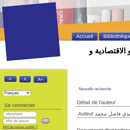
Accueil
Bibliothèqu
 الاقتصادية و
A-
A
A+
Nouvelle recherche
Détail de l'auteur
Se connecter
Auteur دي فاضل محمد
Mot de passe oublié ?