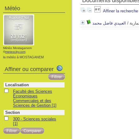
Documents disponibles 
Météo
Affiner la recherche
العبيدي فاضل محمد
/
ثمارية
Météo Mostaganem
©
meteocity.com
la météo à MOSTAGANEM
Affiner ou comparer
Localisation
Faculté des Sciences
Économiques
Commerciales et des
Sciences de Gestion
[1]
Section
300 - Sciences sociales
[1]