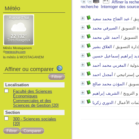
Affiner la rech
recherche
Interroger des sourc
Météo
عبد الفتاح محمد سعيد
/
ويق
الصيرفي محمد
/
ة التسويق
أحمد علي محمد
/
 التسويق
العلاق بشير
/
دارة التسويق
Météo Mostaganem
©
meteocity.com
ديد إبراهيم إسماعيل حسين
la météo à MOSTAGANEM
المغربي محمد أحمد
/
دولية
Affiner ou comparer
أمجدل احمد
/
ي إستراتيجي
المؤذن محمد صالح
/
تسويق
Localisation
Faculté des Sciences
الشريف إبراهيم
/
 الترويج
Économiques
Commerciales et des
الدوري زكريا
/
مات الأعمال
Sciences de Gestion
[20]
Section
300 - Sciences sociales
[20]