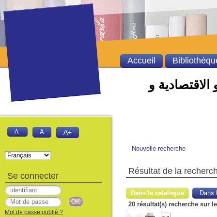
Accueil
Bibliothèqu
 الاقتصادية و
A-
A
A+
Nouvelle recherche
Résultat de la recherc
Se connecter
Dans le catalogue
Dans l
Mot de passe oublié ?