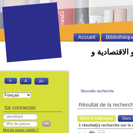
Accueil
Bibliothèqu
 الاقتصادية و
A-
A
A+
Nouvelle recherche
Résultat de la recherc
Se connecter
Dans le catalogue
Dans l
Mot de passe oublié ?