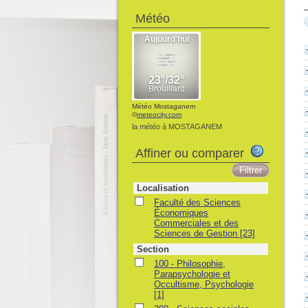
Météo
Météo Mostaganem
©
meteocity.com
la météo à MOSTAGANEM
Affiner ou comparer
Localisation
Faculté des Sciences
Économiques
Commerciales et des
Sciences de Gestion
[23]
Section
100 - Philosophie,
Parapsychologie et
Occultisme, Psychologie
[1]