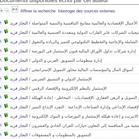
Documents disponibles écrits par cet auteur
Affiner la recherche
Interroger des sources externes
 الأعمال الإقتصادية والعالمية:مفاتيح التنافسية والتنمية المتواصلة
/
النجار فريد
اتيجيات الشركات عابر القارات الدولية ومتعددة الجنسية والعالمية
/
النجار فريد
الشاملة والإنتاجية والتخطيط التكنولوجي للتميز والريادة والتفوق
/
النجار فريد
إدارة شركات تداول الأوراق المالية:فنون الإستثمار في البورصة
/
النجار فريد
إدارة منظومات التسويق :العربي و الدولي
/
النجار فريد
أسواق المال والمؤسسات المالية:محاور التمويل الإستراتيجي
/
النجار فريد
الإستثمار الدولي و التنسيق الضريبي
/
النجار فريد
الإستثمار بالنظم الإلكترونية والإقتصاد الرقمي
/
النجار فريد
 التمويل و الرهن العقاري :الإقتصاديات - المخاطر - إعادة الهيكلة
/
النجار فريد
لإقتصاد الإبداعي وإدارة الصناعات الإبداعية : التفرد الإبداع التميز
/
النجار فريد
لانترنت و إعادة هيكلة الإستثمار و البورصات و البنوك الإلكترونية
/
النجار فريد
تيجية من المنافسة إلى التعاون:خيارات القران الحادي والعشرون
/
النجار فريد
التسويق بالمنظومات و المصفوفات
/
النجار فريد