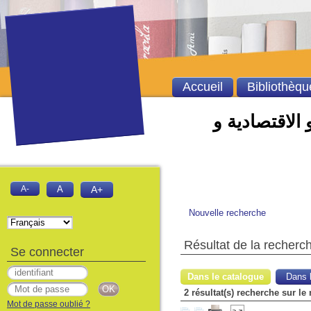
Accueil
Bibliothèqu
 الاقتصادية و
A-
A
A+
Nouvelle recherche
Résultat de la recherc
Se connecter
Dans le catalogue
Dans l
Mot de passe oublié ?