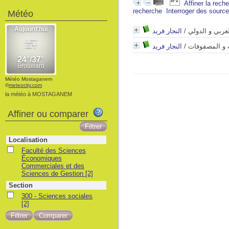
Affiner la rech
recherche
Interroger des sourc
Météo
النجار فريد
/
عربي و الدولي
النجار فريد
/
 و المصفوفات
Météo Mostaganem
©
meteocity.com
la météo à MOSTAGANEM
Affiner ou comparer
Localisation
Faculté des Sciences
Économiques
Commerciales et des
Sciences de Gestion
[2]
Section
300 - Sciences sociales
[2]