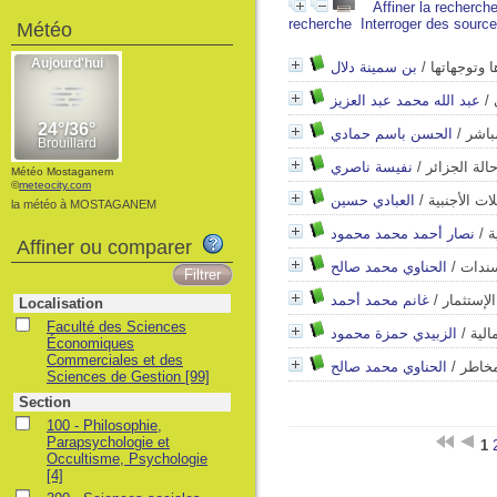
Affiner la recherch
recherche
Interroger des sourc
Météo
بن سمينة دلال
/
ا وتوجهاتها
عبد الله محمد عبد العزيز
/
الحسن باسم حمادي
/
مباشر
نفيسة ناصري
/
حالة الجزائر
Météo Mostaganem
©
meteocity.com
العبادي حسين
/
ات الأجنبية
la météo à MOSTAGANEM
نصار أحمد محمد محمود
/
ة
Affiner ou comparer
الحناوي محمد صالح
/
سندات
غانم محمد أحمد
/
لإستثمار
Localisation
Faculté des Sciences
الزبيدي حمزة محمود
/
الية
Économiques
Commerciales et des
الحناوي محمد صالح
/
لمخاطر
Sciences de Gestion
[99]
Section
100 - Philosophie,
Parapsychologie et
1
Occultisme, Psychologie
[4]