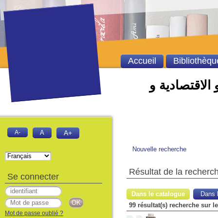
Accueil
Bibliothèqu
 الاقتصادية و
A-
A
A+
Nouvelle recherche
Résultat de la recherc
Se connecter
Dans le catalogue
Dans l
Mot de passe oublié ?