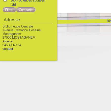
300 - Sciences sociales
[96]
Adresse
Bib
Bibliothèque Centrale
Avenue Hamadou Hossine,
Mostaganem
27000 MOSTAGANEM
Algerie
045 41 69 34
contact