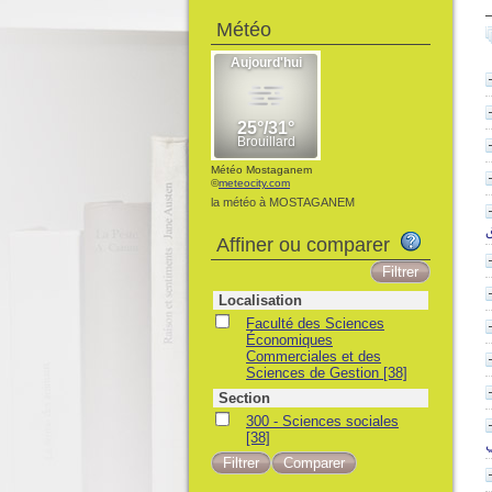
Météo
Météo Mostaganem
©
meteocity.com
la météo à MOSTAGANEM
ق
Affiner ou comparer
Localisation
Faculté des Sciences
Économiques
Commerciales et des
Sciences de Gestion
[38]
Section
300 - Sciences sociales
[38]