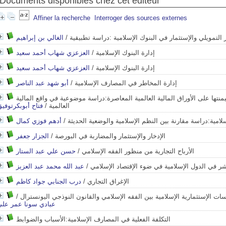
Documents disponibles chez cet éditeur
Affiner la recherche
Interroger des sources externes
ر التمويلي والإستثمار في البنوك الإسلامية :دراسة تطبيقية
/
الغالي بن إبراهيم
إدارة البنوك الإسلامية
/
العزعزي شهاب أحمد سعيد
إدارة البنوك الإسلامية
/
العزعزي شهاب أحمد سعيد
إدارة المخاطر في المصارف الإسلامية
/
أبو شهد عبد الناصر
منتها على الأوراق المالية العالمية المعاصرة:دراسة موضوعية في واقع المالية
العالمية
/
فتاح أبوبكرتوفي
إسلامية:دراسة مقارنة بين النظم الإسلامية والوضعية الحديثة
/
أدهم فوزي كمال
الإدخار والإستثمار والمضاربة في البورصة
/
الجزار جعفر
الأرباح التجارية من منظور الفقه الإسلامي
/
حسن علي عبد الستار
اشر في الدول الإسلامية في ضوء الإقتصاد الإسلامي
/
عبد الله محمد عبد العزيز
الإغراق التجاري
/
درب الجنابي جواد كاظم
ات الإستثمارية الإسلامية بين الفقه الإسلامي والقانون النوذجي اليونسترال
/
عبادي سونا عمر علي
التكلفة الفعلية في المصارف الإسلامية:الأسباب والضوابط