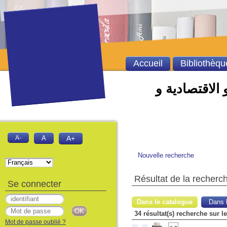
Accueil
Bibliothèqu
 الاقتصادية و
A-
A
A+
Nouvelle recherche
Résultat de la recherc
Se connecter
Dans le catalogue
Dans l
Mot de passe oublié ?