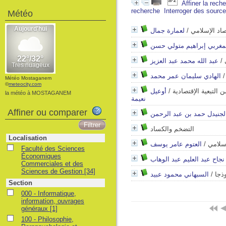
Affiner la rech
recherche
Interroger des sourc
Météo
لعمارة جمال
/
صاد الإسلامي
مغربي إبراهيم متولي حسن
عبد الله محمد عبد العزيز
/
الهادي سليمان عمر محمد
Météo Mostaganem
©
meteocity.com
أوعيل
/
 التبعية الإقتصادية
la météo à MOSTAGANEM
نعيمة
Affiner ou comparer
لجنيدل حمد بن عبد الرحمن
التضخم والكساد
Localisation
العتوم عامر يوسف
/
إسلامي
Faculté des Sciences
Économiques
 نجاح عبد العليم عبد الوهاب
Commerciales et des
Sciences de Gestion
[34]
السبهاني محمود عبيد
/
ذجا
Section
000 - Informatique,
information, ouvrages
généraux
[1]
100 - Philosophie,