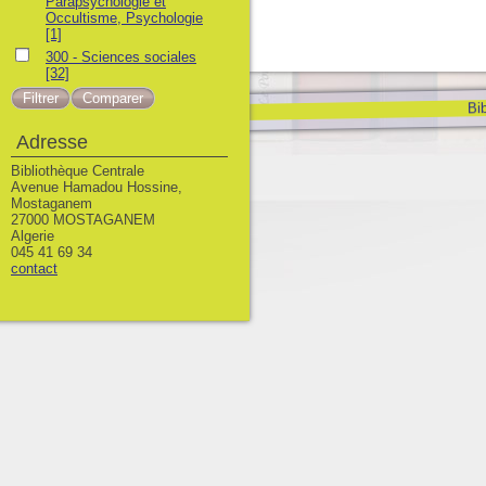
Parapsychologie et
Occultisme, Psychologie
[1]
300 - Sciences sociales
[32]
Bib
Adresse
Bibliothèque Centrale
Avenue Hamadou Hossine,
Mostaganem
27000 MOSTAGANEM
Algerie
045 41 69 34
contact