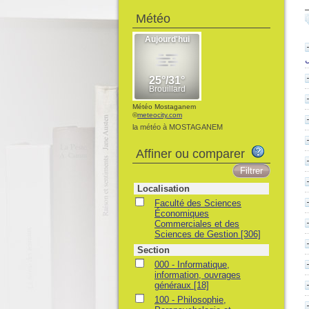
Météo
ل
Météo Mostaganem
©
meteocity.com
la météo à MOSTAGANEM
Affiner ou comparer
Localisation
Faculté des Sciences
Économiques
Commerciales et des
Sciences de Gestion
[306]
Section
000 - Informatique,
information, ouvrages
généraux
[18]
100 - Philosophie,