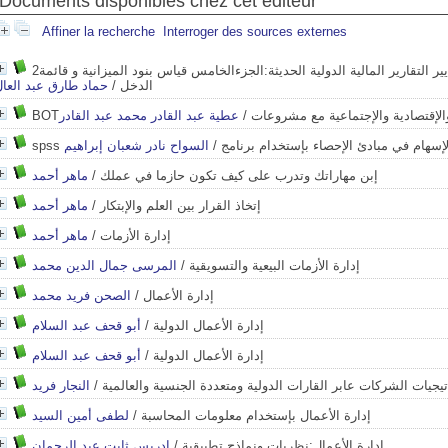
Documents disponibles chez cet éditeur
Affiner la recherche
Interroger des sources externes
2موسوعة معايير المحاسبة :شرح معايير التقارير المالية الدولية الحديثة:الجزءالخامس قياس بنود الميزانية و قائمة
الدخل
/
حماد طارق عبد العا
 والإقتصادية والإجتماعية مع مشروعات
/
عطية عبد القادر محمد عبد القادر
sps الإسهام في مبادئ الإحصاء بإستخدام برنامج
/
السواح نادر شعبان إبراهيم
إبن مهاراتك وتدرب على كيف تكون حازما في عملك
/
ماهر أحمد
إتخاذ القرار بين العلم والإبتكار
/
ماهر أحمد
إدارة الأزمات
/
ماهر أحمد
إدارة الأزمات البيعية والتسويقية
/
المرسى جمال الدين محمد
إدارة الأعمال
/
الصحن فريد محمد
إدارة الأعمال الدولية
/
أبو قحف عبد السلام
إدارة الأعمال الدولية
/
أبو قحف عبد السلام
اتيجيات الشركات عابر القارات الدولية ومتعددة الجنسية والعالمية
/
النجار فريد
إدارة الأعمال بإستخدام معلومات المحاسبة
/
لطفى أمين السيد
إدارة الأعمال:نظريات ونماذج تطبيقية
/
إدريس ثابت عبد الرحمان