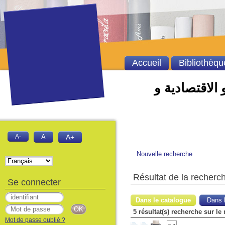
Accueil
Bibliothèqu
 الاقتصادية و
A-
A
A+
Nouvelle recherche
Résultat de la recherc
Se connecter
Dans le catalogue
Dans l
5 résultat(s) recherche sur le
Mot de passe oublié ?