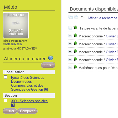
Météo
Documents disponibles
Affiner la recherche
Histoire vivante de la p
Macroéconomie
/
Olivier
Météo Mostaganem
Macroéconomie
/
Olivier
©
meteocity.com
la météo à MOSTAGANEM
Macroéconomie
/
Olivier
Affiner ou comparer
Macroéconomie
/
Olivier
Mathématiques pour l'éc
Localisation
Faculté des Sciences
Économiques
Commerciales et des
Sciences de Gestion
[6]
Section
300 - Sciences sociales
[6]