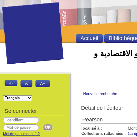
Accueil
Bibliothèqu
 الاقتصادية و
A-
A
A+
Nouvelle recherche
Détail de l'éditeur
Se connecter
Pearson
localisé à :
Montr
Collections rattachées :
Camp
Mot de passe oublié ?