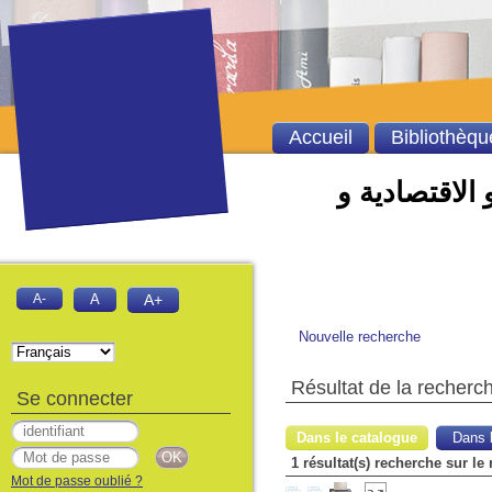
Accueil
Bibliothèqu
 الاقتصادية و
A-
A
A+
Nouvelle recherche
Résultat de la recherc
Se connecter
Dans le catalogue
Dans l
1 résultat(s) recherche sur le
Mot de passe oublié ?