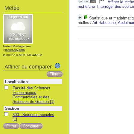
Affiner la rech
recherche
Interroger des sourc
Météo
Statistique et mathématiq
réelles
/
Ait Habouche, Abdelmad
Météo Mostaganem
©
meteocity.com
la météo à MOSTAGANEM
Affiner ou comparer
Localisation
Faculté des Sciences
Économiques
Commerciales et des
Sciences de Gestion
[1]
Section
300 - Sciences sociales
[1]