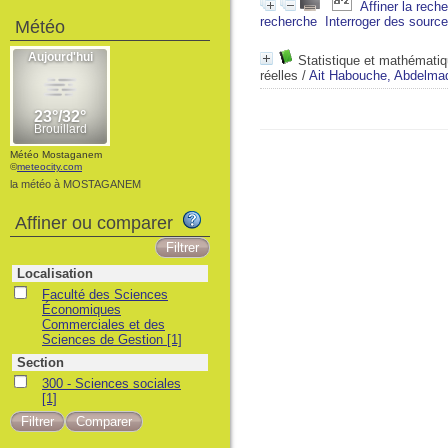
Affiner la rech
recherche
Interroger des sourc
Météo
Statistique et mathématiq
réelles
/
Ait Habouche, Abdelmad
Météo Mostaganem
©
meteocity.com
la météo à MOSTAGANEM
Affiner ou comparer
Localisation
Faculté des Sciences
Économiques
Commerciales et des
Sciences de Gestion
[1]
Section
300 - Sciences sociales
[1]