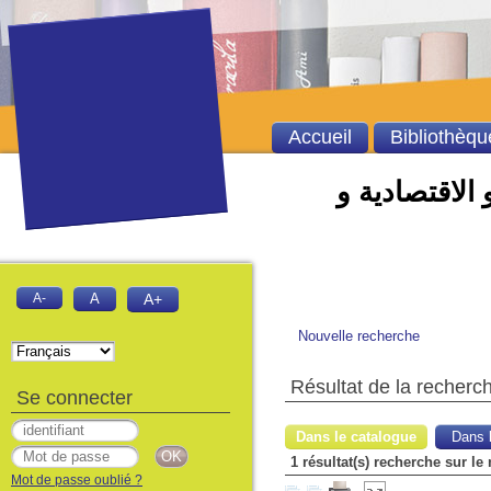
Accueil
Bibliothèqu
 الاقتصادية و
A-
A
A+
Nouvelle recherche
Résultat de la recherc
Se connecter
Dans le catalogue
Dans l
1 résultat(s) recherche sur le
Mot de passe oublié ?