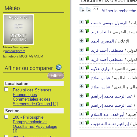
Documents disponibles
Météo
Affiner la recherche
الرسول موسى حسب
/
رات
النجار فريد
/
لتنسيق الضريبي
المصري أحمد
/
الإعلان
Météo Mostaganem
مصطفى أحمد فريد
/
لدولي
©
meteocity.com
la météo à MOSTAGANEM
مصطفى أحمد فريد
/
لدولي
Affiner ou comparer
نوارى علاوة
/
مسيرة التنمية
عباس صلاح
/
ظمات العالمية
Localisation
عباس صلاح
/
مالي و النقدي
Faculté des Sciences
Économiques
عبد الرحيم محمد إبراهيم
/
Commerciales et des
Sciences de Gestion
[12]
عبد الرحيم محمد إبراهيم
/
Section
أبو قحف عبد السلام
/
جنبية
100 - Philosophie,
Parapsychologie et
إبراهيم نعمة الله نجيب
/
مل
Occultisme, Psychologie
[1]