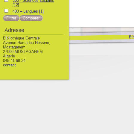
300 - Sciences sociales
[12]
400 – Langues
[1]
Adresse
Bib
Bibliothèque Centrale
Avenue Hamadou Hossine,
Mostaganem
27000 MOSTAGANEM
Algerie
045 41 69 34
contact