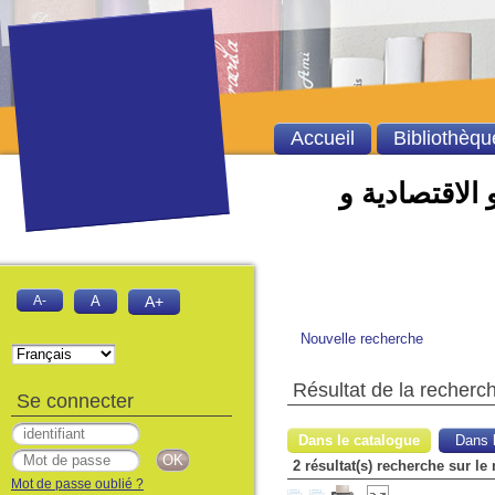
Accueil
Bibliothèqu
 الاقتصادية و
A-
A
A+
Nouvelle recherche
Résultat de la recherc
Se connecter
Dans le catalogue
Dans l
Mot de passe oublié ?