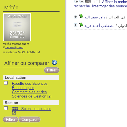
Affiner la rech
recherche
Interroger des sourc
Météo
داود سعد الله
/
 في الجزائر
مصطفى أحمد فريد
/
لدولي
Météo Mostaganem
©
meteocity.com
la météo à MOSTAGANEM
Affiner ou comparer
Localisation
Faculté des Sciences
Économiques
Commerciales et des
Sciences de Gestion
[2]
Section
300 - Sciences sociales
[2]