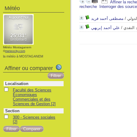
Affiner la rech
recherche
Interroger des sourc
Météo
مصطفى أحمد فريد
/
لدولي
علي أحمد إبريهي
/
د النقدي
Météo Mostaganem
©
meteocity.com
la météo à MOSTAGANEM
Affiner ou comparer
Localisation
Faculté des Sciences
Économiques
Commerciales et des
Sciences de Gestion
[2]
Section
300 - Sciences sociales
[2]