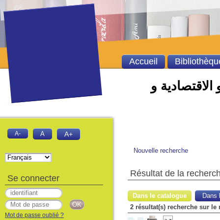
Accueil
Bibliothèqu
 الاقتصادية و
A-
A
A+
Nouvelle recherche
Résultat de la recherc
Se connecter
Dans le catalogue
Dans l
Mot de passe oublié ?