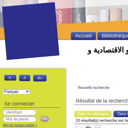
Accueil
Bibliothèqu
 الاقتصادية و
A-
A
A+
Nouvelle recherche
Résultat de la recherc
Se connecter
Dans le catalogue
Dans l
Mot de passe oublié ?