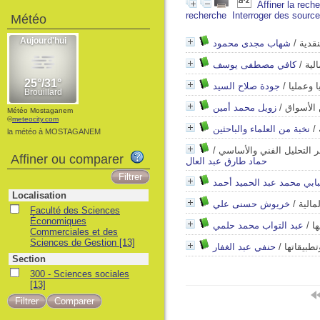
Affiner la rech
recherche
Interroger des sourc
Météo
قدية
/
شهاب مجدى محمود
لية
/
كافي مصطفى يوسف
ا وعمليا
/
جودة صلاح السيد
 الأسواق
/
زويل محمد أمين
Météo Mostaganem
©
meteocity.com
/
نخبة من العلماء والباحثين
la météo à MOSTAGANEM
طر التحليل الفني والأساسي
/
Affiner ou comparer
حماد طارق عبد العال
بابي محمد عبد الحميد أحمد
Localisation
مالية
/
خريوش حسنى علي
Faculté des Sciences
Économiques
ها
/
عبد التواب محمد حلمي
Commerciales et des
Sciences de Gestion
[13]
تطبيقاتها
/
حنفي عبد الغفار
Section
300 - Sciences sociales
[13]