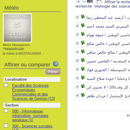
Affiner la rech
recherche
Interroger des sourc
Météo
أرشيد عبد المعطي رضا
/
ن
السيرتي السيد محمد أحمد
جمعة هوام
/
محاسبي الوطني
خالص صالح
/
حاسبي الوطني
Météo Mostaganem
©
meteocity.com
صالح خالص صافي
/
الوطني
la météo à MOSTAGANEM
القاضي حسين
/
ة المتقدمة
Affiner ou comparer
الجبوري فؤاد
/
ة المتوسطة
جودة صلاح السيد
/
ا وعمليا
Localisation
Faculté des Sciences
لا نجدون كن
/
ل وقت100
Économiques
Commerciales et des
حردان طاهر
/
دئ الإستثمار
Sciences de Gestion
[13]
Section
000 - Informatique,
information, ouvrages
généraux
[1]
300 - Sciences sociales