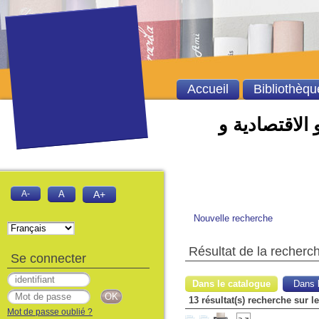
Accueil
Bibliothèqu
 الاقتصادية و
A-
A
A+
Nouvelle recherche
Résultat de la recherc
Se connecter
Dans le catalogue
Dans l
Mot de passe oublié ?