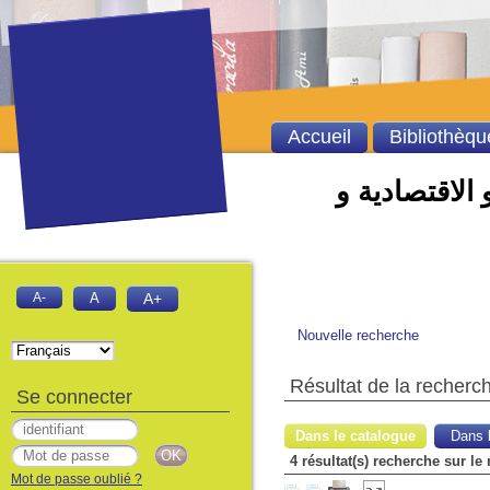
Accueil
Bibliothèqu
 الاقتصادية و
A-
A
A+
Nouvelle recherche
Résultat de la recherc
Se connecter
Dans le catalogue
Dans l
Mot de passe oublié ?