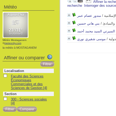
Affiner la rech
recherche
Interroger des sourc
Météo
مندور عصام عمر
/
إسلامية
بني هاني حسين
/
والمبادئ
السيرتي السيد محمد أحمد
موسى شقيري نوري
/
ولية
Météo Mostaganem
©
meteocity.com
la météo à MOSTAGANEM
Affiner ou comparer
Localisation
Faculté des Sciences
Économiques
Commerciales et des
Sciences de Gestion
[4]
Section
300 - Sciences sociales
[4]